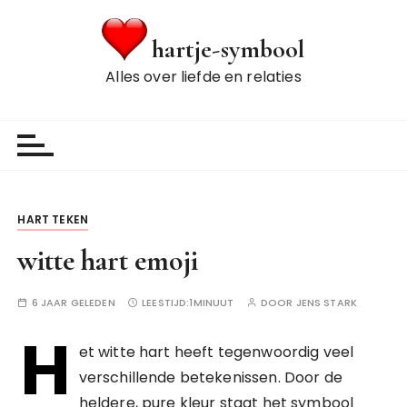
G
a
hartje-symbool
n
Alles over liefde en relaties
a
a
r
d
e
i
n
HART TEKEN
h
witte hart emoji
o
u
6 JAAR GELEDEN
LEESTIJD:
1MINUUT
DOOR
JENS STARK
d
H
et witte hart heeft tegenwoordig veel
verschillende betekenissen. Door de
heldere, pure kleur staat het symbool