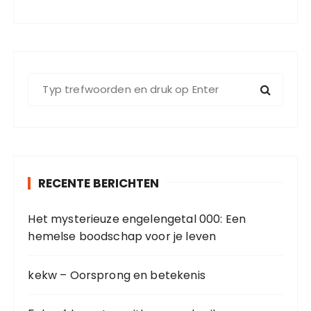
Z
o
e
k
e
n
RECENTE BERICHTEN
n
a
Het mysterieuze engelengetal 000: Een
a
hemelse boodschap voor je leven
r
:
kekw – Oorsprong en betekenis