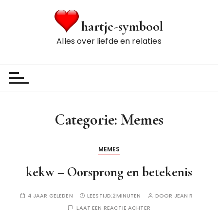
G
a
hartje-symbool
n
Alles over liefde en relaties
a
a
r
d
e
i
n
Categorie:
Memes
h
o
MEMES
u
d
kekw – Oorsprong en betekenis
4 JAAR GELEDEN
LEESTIJD:
2MINUTEN
DOOR
JEAN R
LAAT EEN REACTIE ACHTER