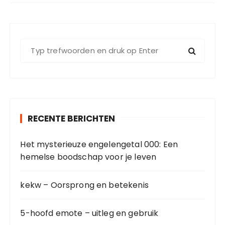
Z
o
e
k
e
n
RECENTE BERICHTEN
n
a
Het mysterieuze engelengetal 000: Een
a
hemelse boodschap voor je leven
r
:
kekw – Oorsprong en betekenis
5-hoofd emote – uitleg en gebruik